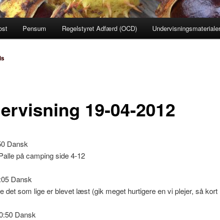
ost
Pensum
Regelstyret Adfærd (OCD)
Undervisningsmateriale
is
ervisning 19-04-2012
:50 Dansk
Palle på camping side 4-12
0:05 Dansk
 det som lige er blevet læst (gik meget hurtigere en vi plejer, så kort 
10:50 Dansk