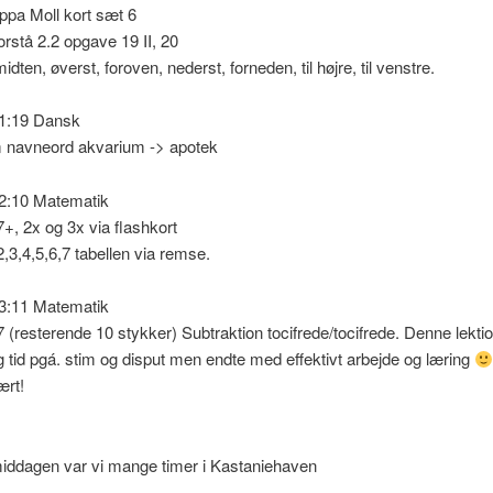
pa Moll kort sæt 6
rstå 2.2 opgave 19 II, 20
midten, øverst, foroven, nederst, forneden, til højre, til venstre.
11:19 Dansk
om navneord akvarium -> apotek
12:10 Matematik
+, 2x og 3x via flashkort
,3,4,5,6,7 tabellen via remse.
13:11 Matematik
(resterende 10 stykker) Subtraktion tocifrede/tocifrede. Denne lektio
g tid pgá. stim og disput men endte med effektivt arbejde og læring
ært!
iddagen var vi mange timer i Kastaniehaven