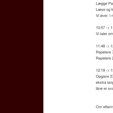
Lægge Pap
Læse og fo
Vi øver: I 
10:57 -> 
Vi taler 
11:48 -> 
Repetere 7
Repetere 2
12:19 -> 
Opgave 37 
ekstra lan
låne er sv
Om efterm