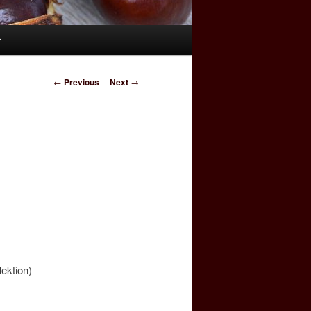
r
Post
←
Previous
Next
→
navigation
lektion)