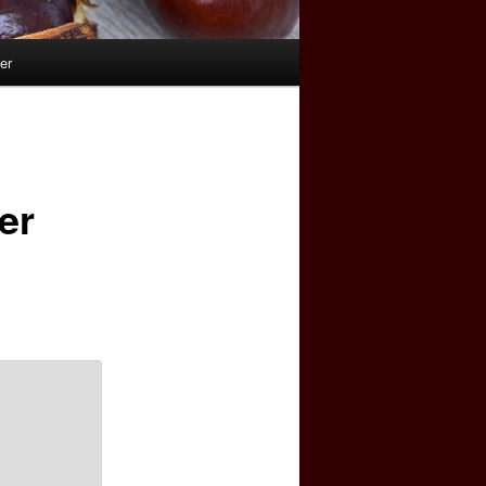
er
er