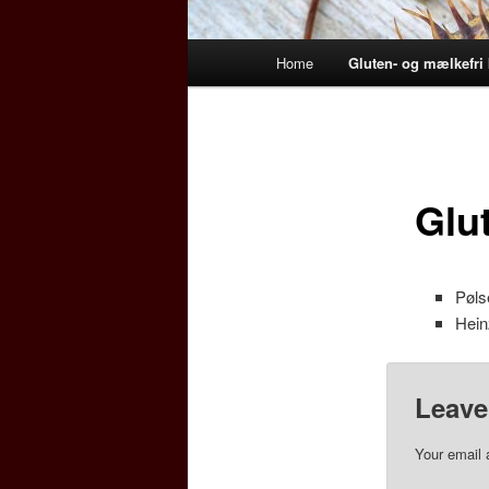
Main
Home
Gluten- og mælkefri 
menu
Glu
Pøls
Hein
Leave
Your email 