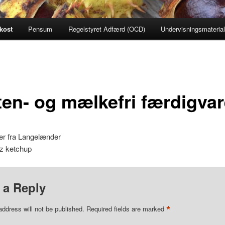
kost
Pensum
Regelstyret Adfærd (OCD)
Undervisningsmaterial
ten- og mælkefri færdigvar
er fra Langelænder
z ketchup
 a Reply
*
address will not be published.
Required fields are marked